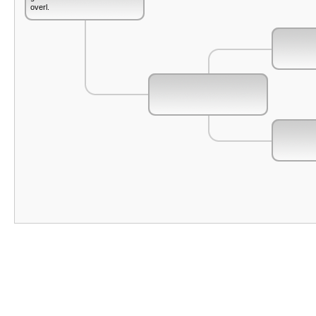
overl.