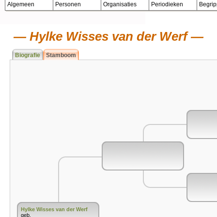
Algemeen
Personen
Organisaties
Periodieken
Begri
Hylke Wisses van der Werf
Biografie
Stamboom
Hylke Wisses van der Werf
geb.