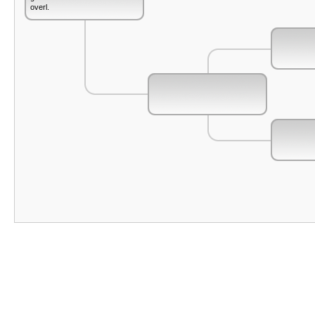
overl.