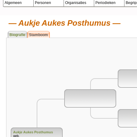
Algemeen
Personen
Organisaties
Periodieken
Begri
Aukje Aukes Posthumus
Biografie
Stamboom
Aukje Aukes Posthumus
geb.