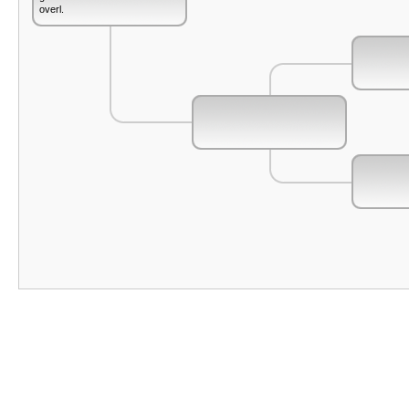
overl.