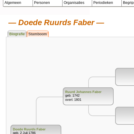
Algemeen
Personen
Organisaties
Periodieken
Begri
Doede Ruurds Faber
Biografie
Stamboom
Ruurd Johannes Faber
geb. 1742
overl. 1801
Doede Ruurds Faber
geb. 2 Juli 1786