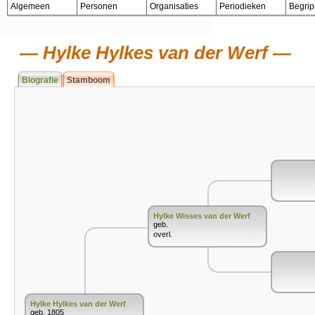
Algemeen
Personen
Organisaties
Periodieken
Begri
Hylke Hylkes van der Werf
Biografie
Stamboom
Hylke Wisses van der Werf
geb.
overl.
Hylke Hylkes van der Werf
geb. 1805