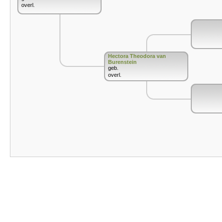
overl.
Hectora Theodora van
Burenstein
geb.
overl.