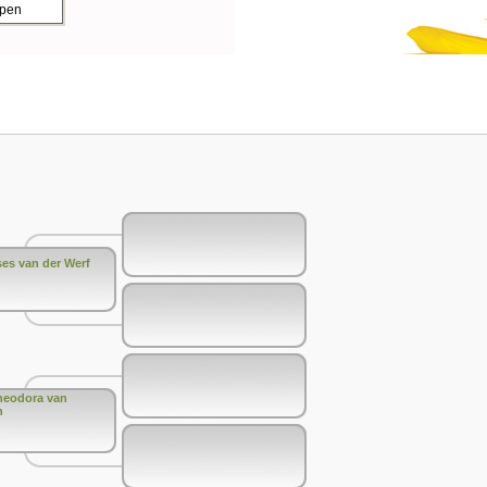
ppen
ses van der Werf
heodora van
n