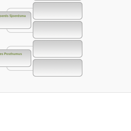
joerds Sjoerdsma
kes Posthumus