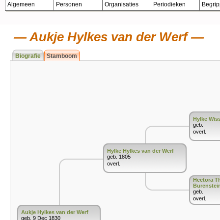
Algemeen
Personen
Organisaties
Periodieken
Begri
Aukje Hylkes van der Werf
Biografie
Stamboom
Hylke Wis
geb.
overl.
Hylke Hylkes van der Werf
geb. 1805
overl.
Hectora T
Burenstei
geb.
overl.
Aukje Hylkes van der Werf
geb. 9 Dec 1830