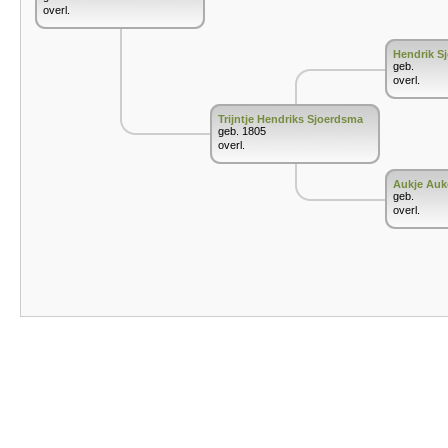
overl.
Hendrik S
geb.
overl.
Trijntje Hendriks Sjoerdsma
geb. 1805
overl.
Aukje Au
geb.
overl.