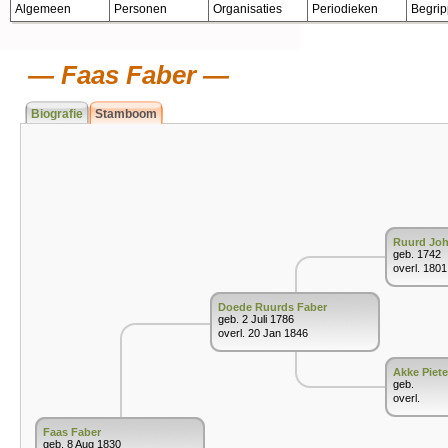
Algemeen
Personen
Organisaties
Periodieken
Begri
Faas Faber
Biografie
Stamboom
Ruurd Joh
geb. 1742
overl. 1801
Doede Ruurds Faber
geb. 2 Juli 1786
overl. 20 Jan 1846
Akke Piete
geb.
overl.
Faas Faber
geb. 8 Aug 1830