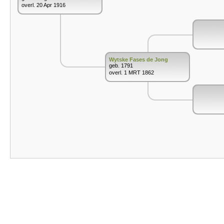
overl. 20 Apr 1916
Wytske Fases de Jong
geb. 1791
overl. 1 MRT 1862