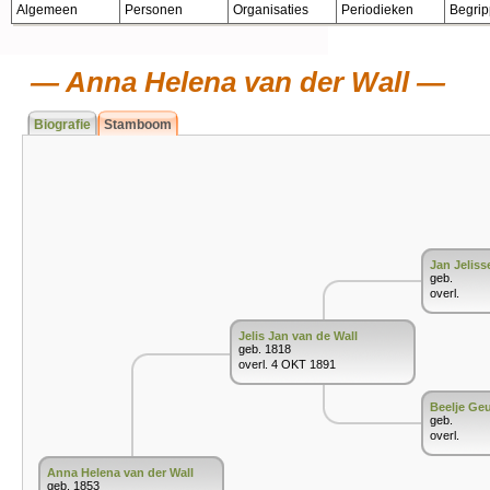
Algemeen
Personen
Organisaties
Periodieken
Begri
Anna Helena van der Wall
Biografie
Stamboom
Jan Jeliss
geb.
overl.
Jelis Jan van de Wall
geb. 1818
overl. 4 OKT 1891
Beelje Ge
geb.
overl.
Anna Helena van der Wall
geb. 1853