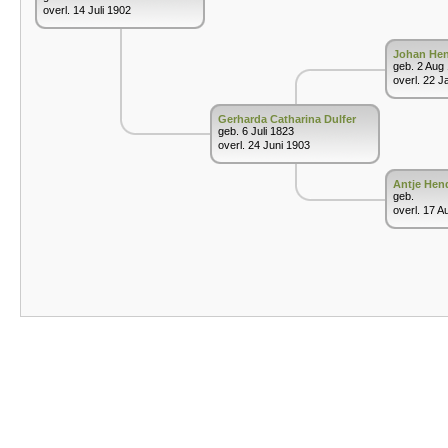
overl. 14 Juli 1902
Johan Hen
geb. 2 Aug
overl. 22 J
Gerharda Catharina Dulfer
geb. 6 Juli 1823
overl. 24 Juni 1903
Antje Hen
geb.
overl. 17 A