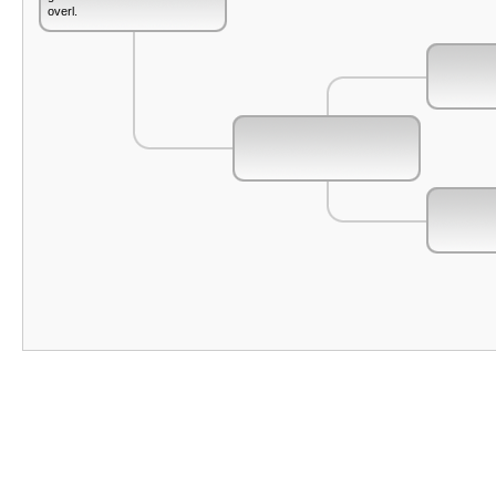
overl.