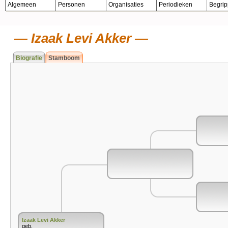
Algemeen
Personen
Organisaties
Periodieken
Begri
Izaak Levi Akker
Biografie
Stamboom
Izaak Levi Akker
geb.