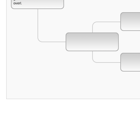
overl.