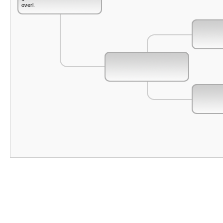
overl.