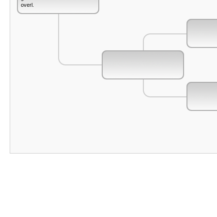
overl.