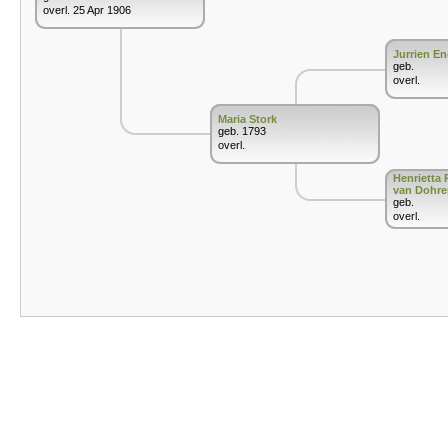
overl. 25 Apr 1906
Jurrien En
geb.
overl.
Maria Stork
geb. 1793
overl.
Henrietta 
van Dohre
geb.
overl.