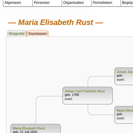
Algemeen
Personen
Organisaties
Periodieken
Begri
Maria Elisabeth Rust
Biografie
Stamboom
Johan Jac
geb.
overl.
Johan Carl Friedrich Rust
geb. 1786
overl.
Maria Elis
geb.
overl.
Maria Elisabeth Rust
geb. 21 Juli 1826