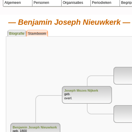
Algemeen
Personen
Organisaties
Periodieken
Begri
Benjamin Joseph Nieuwkerk
Biografie
Stamboom
Joseph Mozes Nijkerk
geb.
overl.
Benjamin Joseph Nieuwkerk
geb. 1800