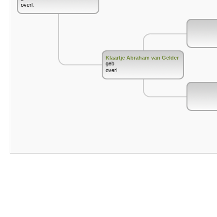
overl.
Klaartje Abraham van Gelder
geb.
overl.