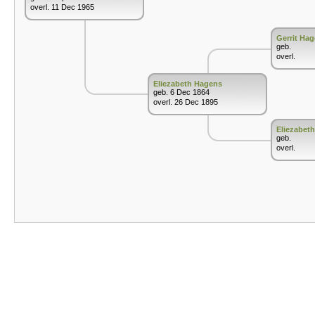
overl. 11 Dec 1965
Gerrit Ha
geb.
overl.
Eliezabeth Hagens
geb. 6 Dec 1864
overl. 26 Dec 1895
Eliezabeth
geb.
overl.