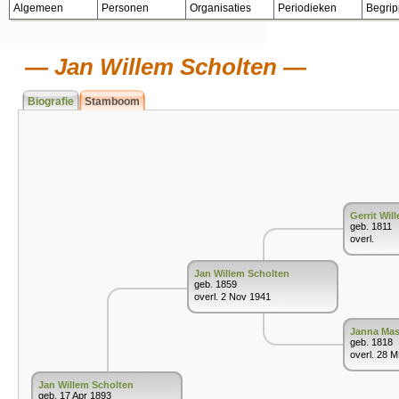
Algemeen
Personen
Organisaties
Periodieken
Begri
Jan Willem Scholten
Biografie
Stamboom
Gerrit Wil
geb. 1811
overl.
Jan Willem Scholten
geb. 1859
overl. 2 Nov 1941
Janna Ma
geb. 1818
overl. 28 
Jan Willem Scholten
geb. 17 Apr 1893