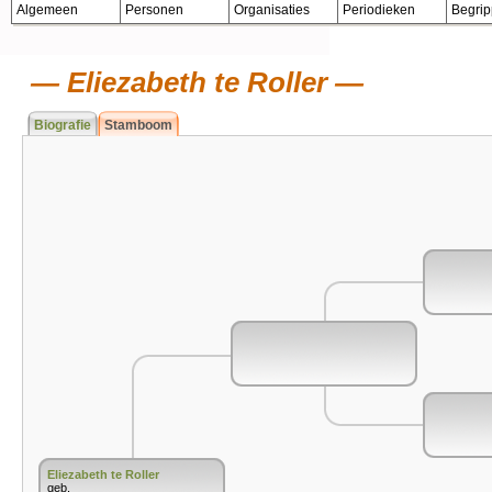
Algemeen
Personen
Organisaties
Periodieken
Begri
Eliezabeth te Roller
Biografie
Stamboom
Eliezabeth te Roller
geb.