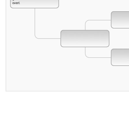
overl.