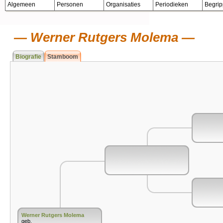
Algemeen
Personen
Organisaties
Periodieken
Begri
Werner Rutgers Molema
Biografie
Stamboom
Werner Rutgers Molema
geb.