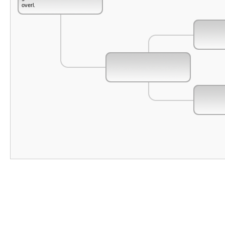
overl.