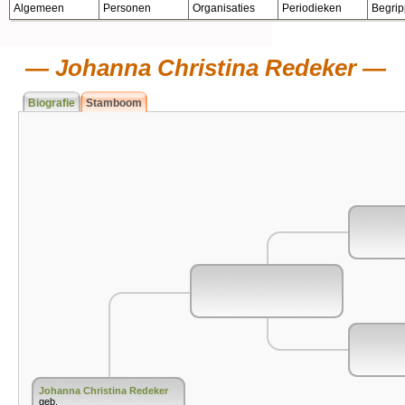
Algemeen
Personen
Organisaties
Periodieken
Begri
Johanna Christina Redeker
Biografie
Stamboom
Johanna Christina Redeker
geb.