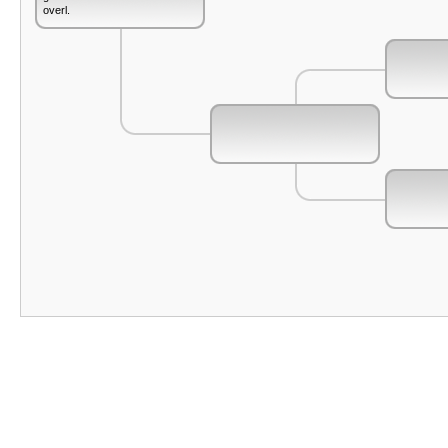
overl.