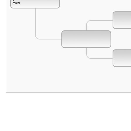
overl.