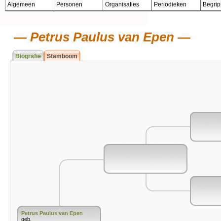
Algemeen
Personen
Organisaties
Periodieken
Begri
Petrus Paulus van Epen
Biografie
Stamboom
Petrus Paulus van Epen
geb.