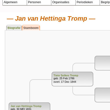
Algemeen
Personen
Organisaties
Periodieken
Begri
Jan van Hettinga Tromp
Biografie
Stamboom
Tiete Solkes Tromp
geb. 25 Feb 1786
overl. 17 Dec 1844
Jan van Hettinga Tromp
geb. 30 MEI 1831