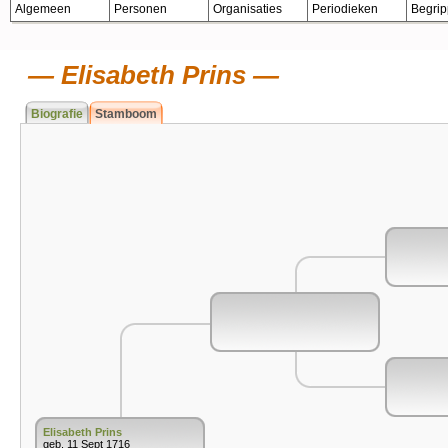
Algemeen
Personen
Organisaties
Periodieken
Begri
Elisabeth Prins
Biografie
Stamboom
Elisabeth Prins
geb. 11 Sept 1716