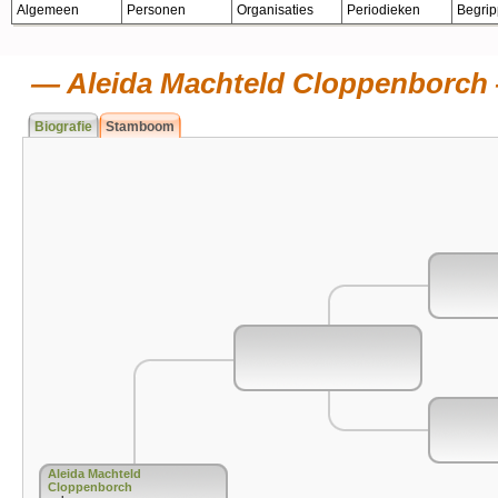
Algemeen
Personen
Organisaties
Periodieken
Begri
Aleida Machteld Cloppenborch
Biografie
Stamboom
Aleida Machteld
Cloppenborch