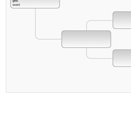
geb.
overl.