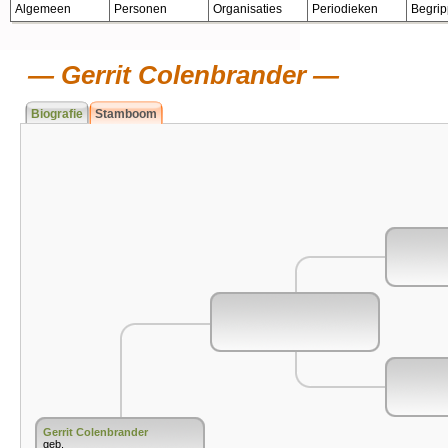
Algemeen
Personen
Organisaties
Periodieken
Begri
Gerrit Colenbrander
Biografie
Stamboom
Gerrit Colenbrander
geb.