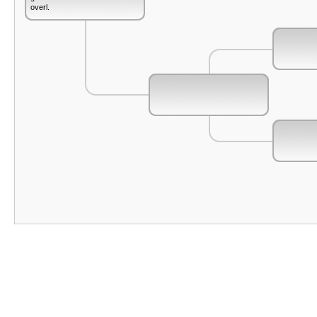
overl.