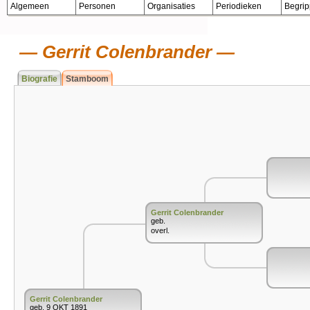
Algemeen
Personen
Organisaties
Periodieken
Begri
Gerrit Colenbrander
Biografie
Stamboom
Gerrit Colenbrander
geb.
overl.
Gerrit Colenbrander
geb. 9 OKT 1891