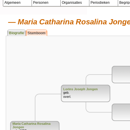
Algemeen
Personen
Organisaties
Periodieken
Begri
Maria Catharina Rosalina Jong
Biografie
Stamboom
Lorins Joseph Jongen
geb.
overl.
Maria Catharina Rosalina
Jongen