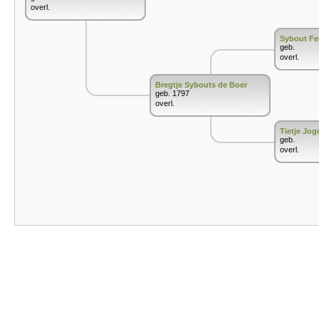
overl.
Sybout Fe
geb.
overl.
Bregtje Sybouts de Boer
geb. 1797
overl.
Tietje Jo
geb.
overl.