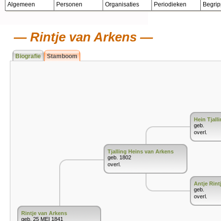
Algemeen
Personen
Organisaties
Periodieken
Begri
Rintje van Arkens
Biografie
Stamboom
Hein Tjall
geb.
overl.
Tjalling Heins van Arkens
geb. 1802
overl.
Antje Rint
geb.
overl.
Rintje van Arkens
geb. 25 MEI 1841