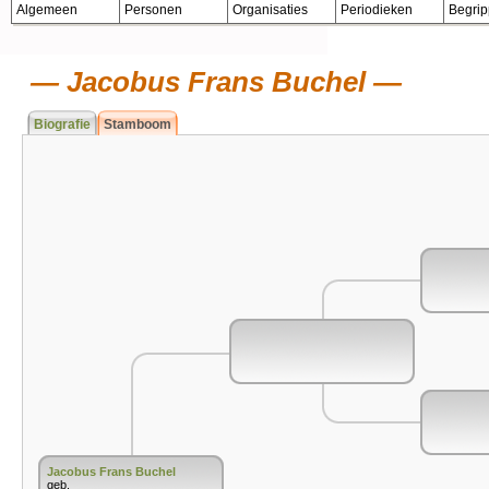
Algemeen
Personen
Organisaties
Periodieken
Begri
Jacobus Frans Buchel
Biografie
Stamboom
Jacobus Frans Buchel
geb.