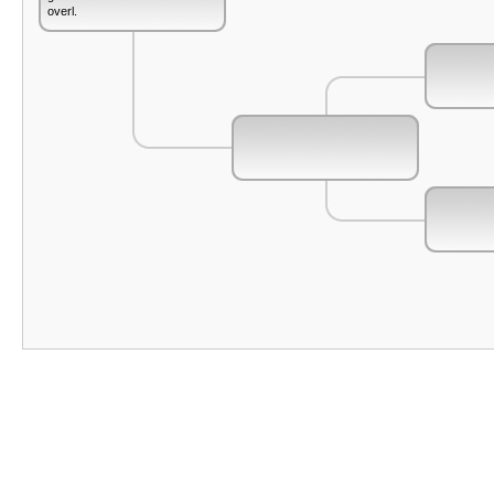
overl.