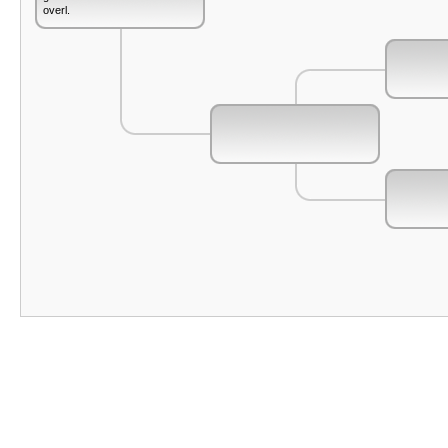
overl.