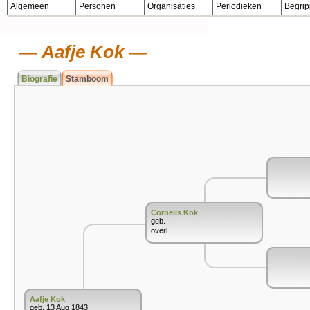
Algemeen
Personen
Organisaties
Periodieken
Begri
Aafje Kok
Biografie
Stamboom
Cornelis Kok
geb.
overl.
Aafje Kok
geb. 13 Aug 1843