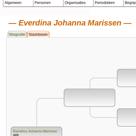
Algemeen
Personen
Organisaties
Periodieken
Begri
Everdina Johanna Marissen
Biografie
Stamboom
Everdina Johanna Marissen
geb.