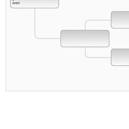
overl.