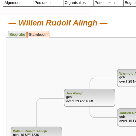
Algemeen
Personen
Organisaties
Periodieken
Begri
Willem Rudolf Alingh
Biografie
Stamboom
Warmold A
geb.
overl. 28 
Jan Alingh
geb.
overl. 29 Apr 1868
Jantien R
geb.
overl. 15 
Willem Rudolf Alingh
geb. 16 MEI 1836