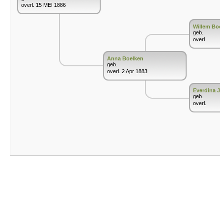
overl. 15 MEI 1886
Willem Bo
geb.
overl.
Anna Boelken
geb.
overl. 2 Apr 1883
Everdina 
geb.
overl.