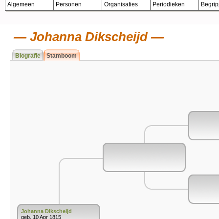
Algemeen
Personen
Organisaties
Periodieken
Begri
Johanna Dikscheijd
Biografie
Stamboom
Johanna Dikscheijd
geb. 10 Apr 1815