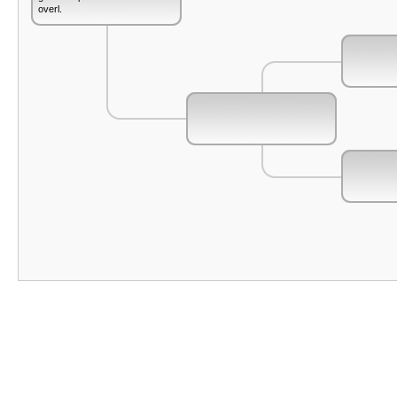
overl.