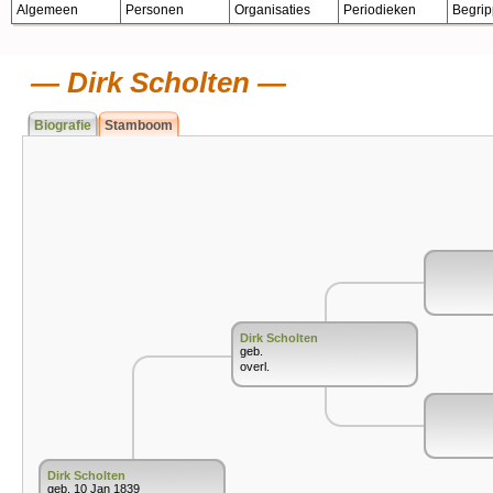
Algemeen
Personen
Organisaties
Periodieken
Begri
Dirk Scholten
Biografie
Stamboom
Dirk Scholten
geb.
overl.
Dirk Scholten
geb. 10 Jan 1839