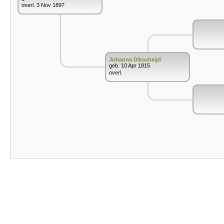
overl. 3 Nov 1897
Johanna Dikscheijd
geb. 10 Apr 1815
overl.