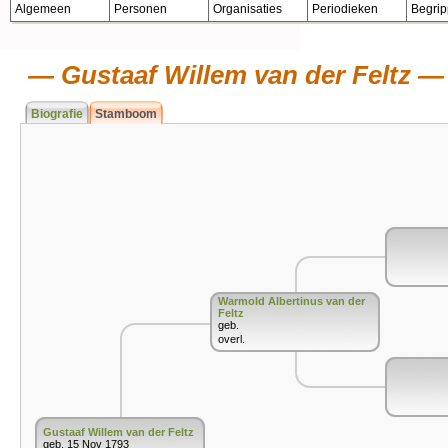
Algemeen
Personen
Organisaties
Periodieken
Begri
Gustaaf Willem van der Feltz
Biografie
Stamboom
Warmold Albertinus van der
Feltz
geb.
overl.
Gustaaf Willem van der Feltz
geb. 15 Nov 1793