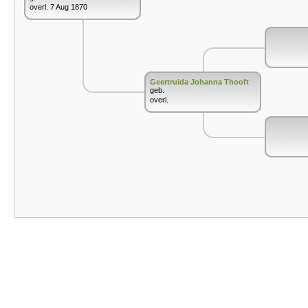
overl. 7 Aug 1870
Geertruida Johanna Thooft
geb.
overl.