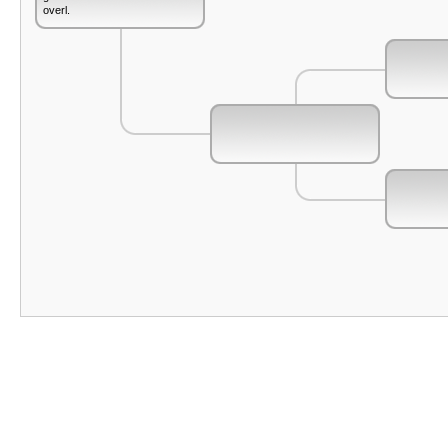
overl.