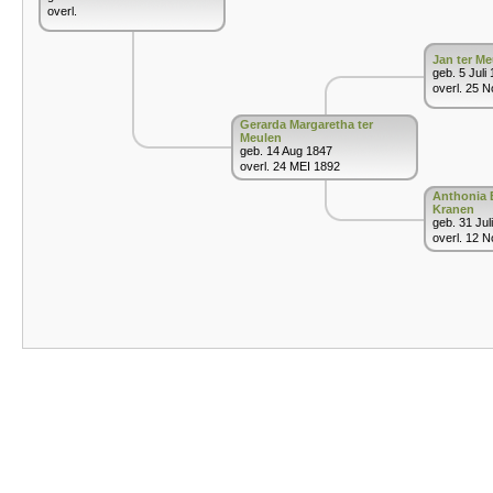
overl.
Jan ter Me
geb. 5 Juli
overl. 25 
Gerarda Margaretha ter
Meulen
geb. 14 Aug 1847
overl. 24 MEI 1892
Anthonia E
Kranen
geb. 31 Jul
overl. 12 