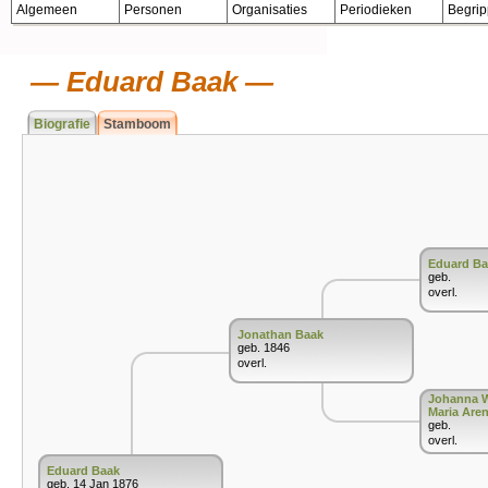
Algemeen
Personen
Organisaties
Periodieken
Begri
Eduard Baak
Biografie
Stamboom
Eduard Ba
geb.
overl.
Jonathan Baak
geb. 1846
overl.
Johanna W
Maria Are
geb.
overl.
Eduard Baak
geb. 14 Jan 1876