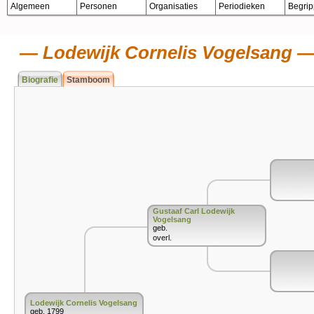
Algemeen
Personen
Organisaties
Periodieken
Begri
Lodewijk Cornelis Vogelsang
Biografie
Stamboom
Gustaaf Carl Lodewijk
Vogelsang
geb.
overl.
Lodewijk Cornelis Vogelsang
geb. 1799