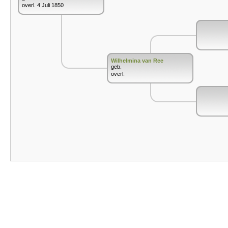
overl. 4 Juli 1850
Wilhelmina van Ree
geb.
overl.