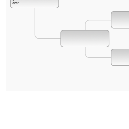
overl.