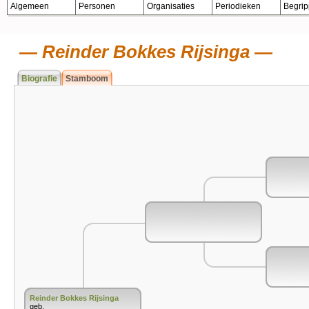
Algemeen
Personen
Organisaties
Periodieken
Begri
Reinder Bokkes Rijsinga
Biografie
Stamboom
Reinder Bokkes Rijsinga
geb.