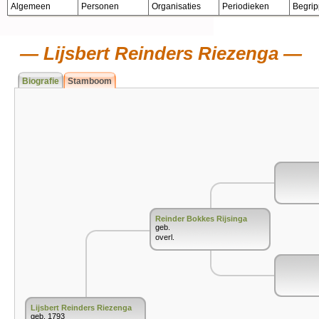
Algemeen
Personen
Organisaties
Periodieken
Begri
Lijsbert Reinders Riezenga
Biografie
Stamboom
Reinder Bokkes Rijsinga
geb.
overl.
Lijsbert Reinders Riezenga
geb. 1793