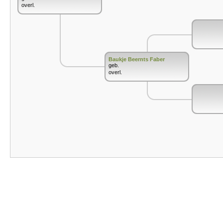
overl.
Baukje Beernts Faber
geb.
overl.