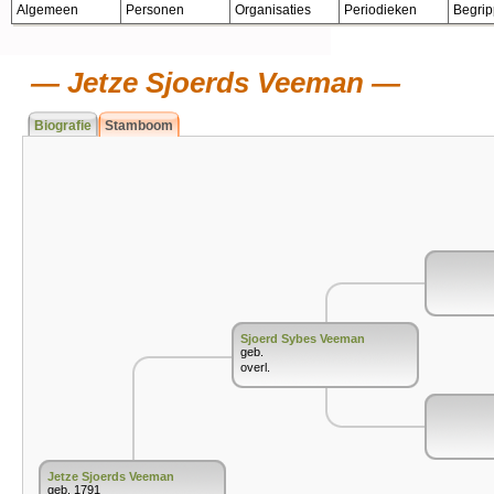
Algemeen
Personen
Organisaties
Periodieken
Begri
Jetze Sjoerds Veeman
Biografie
Stamboom
Sjoerd Sybes Veeman
geb.
overl.
Jetze Sjoerds Veeman
geb. 1791