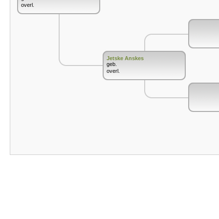
overl.
Jetske Anskes
geb.
overl.