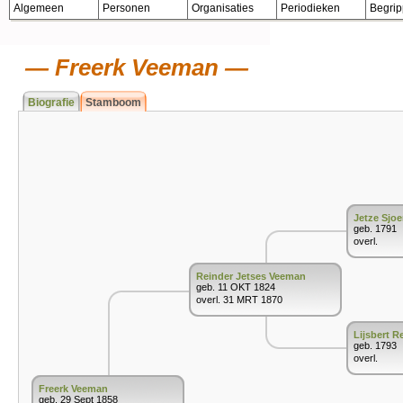
Algemeen
Personen
Organisaties
Periodieken
Begri
Freerk Veeman
Biografie
Stamboom
Jetze Sjo
geb. 1791
overl.
Reinder Jetses Veeman
geb. 11 OKT 1824
overl. 31 MRT 1870
Lijsbert R
geb. 1793
overl.
Freerk Veeman
geb. 29 Sept 1858