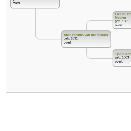
overl.
Freerk Ha
Meulen
geb. 1801
overl.
Akke Freerks van der Meulen
geb. 1831
overl.
Tjaltje Ar
geb. 1803
overl.