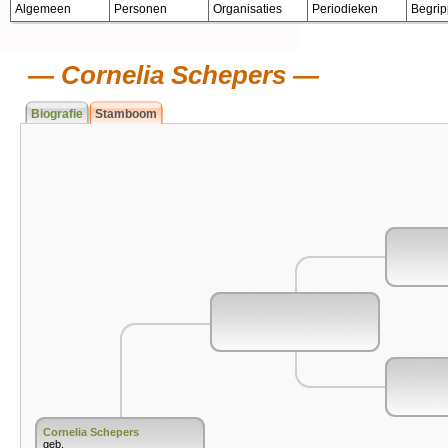
Algemeen
Personen
Organisaties
Periodieken
Begri
Cornelia Schepers
Biografie
Stamboom
Cornelia Schepers
geb.