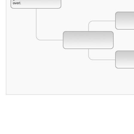
overl.