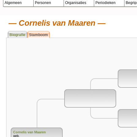
Algemeen
Personen
Organisaties
Periodieken
Begri
Cornelis van Maaren
Biografie
Stamboom
Cornelis van Maaren
geb.