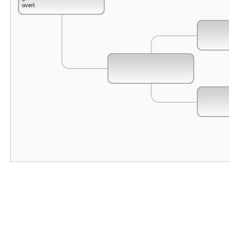
overl.