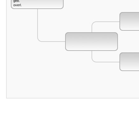
geb.
overl.