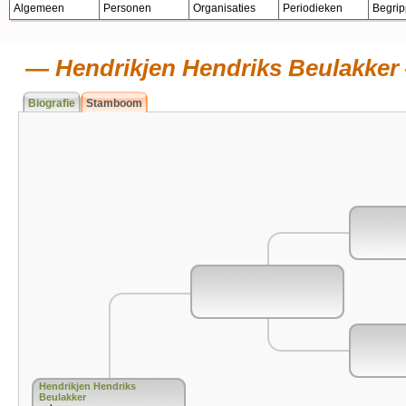
Algemeen
Personen
Organisaties
Periodieken
Begri
Hendrikjen Hendriks Beulakker
Biografie
Stamboom
Hendrikjen Hendriks
Beulakker