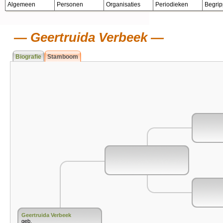
Algemeen
Personen
Organisaties
Periodieken
Begri
Geertruida Verbeek
Biografie
Stamboom
Geertruida Verbeek
geb.