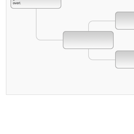
overl.