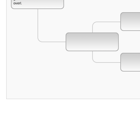
overl.