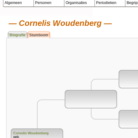
Algemeen
Personen
Organisaties
Periodieken
Begri
Cornelis Woudenberg
Biografie
Stamboom
Cornelis Woudenberg
geb.