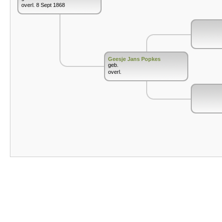
overl. 8 Sept 1868
Geesje Jans Popkes
geb.
overl.