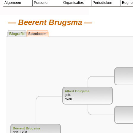
Algemeen
Personen
Organisaties
Periodieken
Begri
Beerent Brugsma
Biografie
Stamboom
Albert Brugsma
geb.
overl.
Beerent Brugsma
geb. 1798