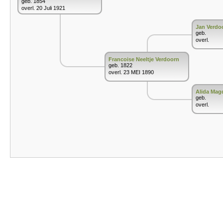
geb. 1854
overl. 20 Juli 1921
Jan Verdo
geb.
overl.
Francoise Neeltje Verdoorn
geb. 1822
overl. 23 MEI 1890
Alida Mag
geb.
overl.