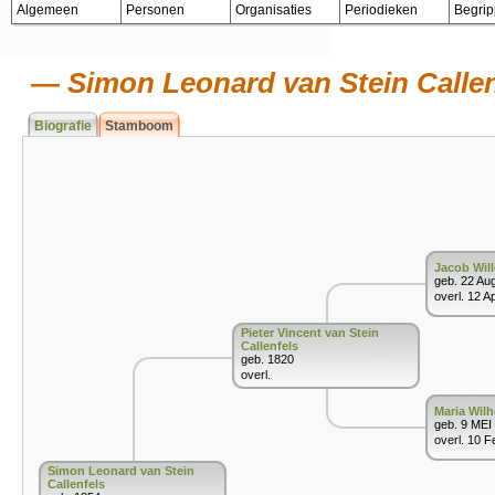
Algemeen
Personen
Organisaties
Periodieken
Begri
Simon Leonard van Stein Callen
Biografie
Stamboom
Jacob Will
geb. 22 Au
overl. 12 A
Pieter Vincent van Stein
Callenfels
geb. 1820
overl.
Maria Wil
geb. 9 MEI
overl. 10 
Simon Leonard van Stein
Callenfels