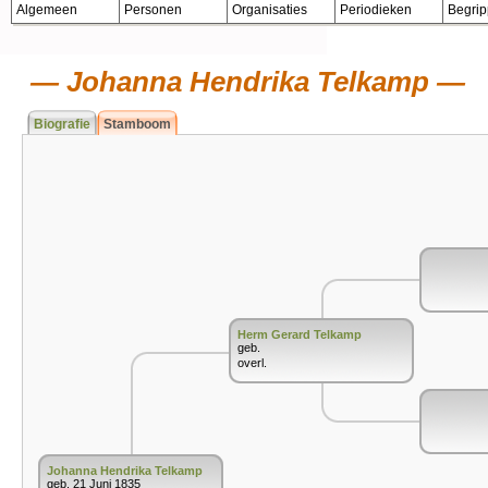
Algemeen
Personen
Organisaties
Periodieken
Begri
Johanna Hendrika Telkamp
Biografie
Stamboom
Herm Gerard Telkamp
geb.
overl.
Johanna Hendrika Telkamp
geb. 21 Juni 1835