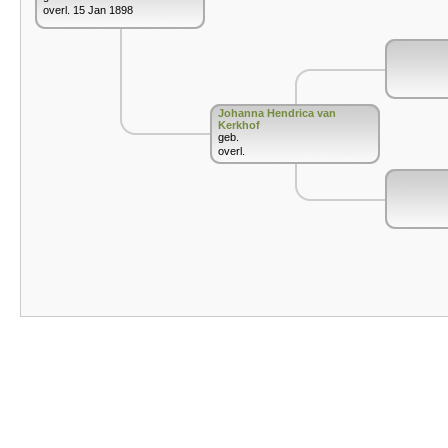
overl. 15 Jan 1898
Johanna Hendrica van
Kerkhof
geb.
overl.