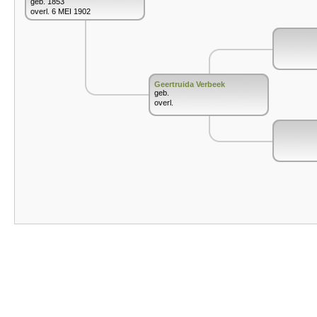
geb. 1853
overl. 6 MEI 1902
Geertruida Verbeek
geb.
overl.