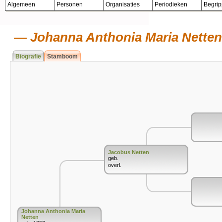
Algemeen
Personen
Organisaties
Periodieken
Begri
Johanna Anthonia Maria Netten
Biografie
Stamboom
Jacobus Netten
geb.
overl.
Johanna Anthonia Maria
Netten